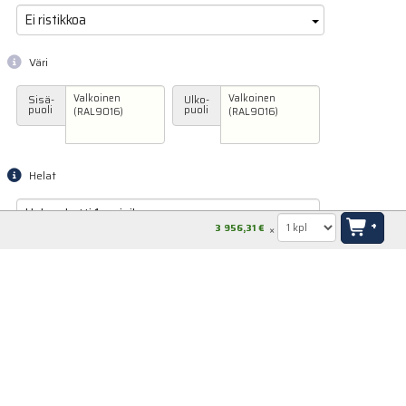
Ei ristikkoa
Väri
Valkoinen
Valkoinen
Sisä-
Ulko-
puoli
puoli
(RAL9016)
(RAL9016)
Helat
Helapaketti 1, painike
+
3 956,31 €
sisäpuolella ja
sormivedin ulkpuolella
Huomautukset