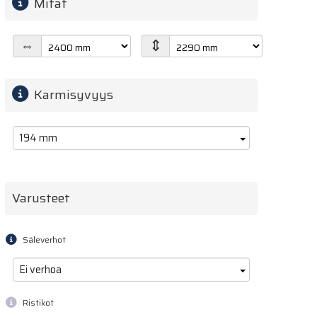
Mitat
⇕
⇔
Karmisyvyys
194 mm
Varusteet
Säleverhot
Ei verhoa
Ristikot