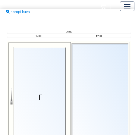
Isompi kuva
2400
1200
1200